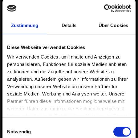
Galerie Mix
Kleine Wanderung durch die Wald Galerie
Zustimmung
Details
Über Cookies
Foto: Hans Joachim Kühn, Rose, Marcel, Ronja und Petra Reinhardt
Diese Webseite verwendet Cookies
Wir verwenden Cookies, um Inhalte und Anzeigen zu
personalisieren, Funktionen für soziale Medien anbieten
zu können und die Zugriffe auf unsere Website zu
analysieren. Außerdem geben wir Informationen zu Ihrer
Verwendung unserer Website an unsere Partner für
soziale Medien, Werbung und Analysen weiter. Unsere
Partner führen diese Informationen möglicherweise mit
weiteren Daten zusammen, die Sie ihnen bereitgestellt
haben oder die sie im Rahmen Ihrer Nutzung der Dienste
gesammelt haben.
Einwilligungsauswahl
Notwendig