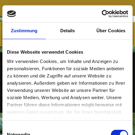
Zustimmung
Details
Über Cookies
Teilen
Diese Webseite verwendet Cookies
Wir verwenden Cookies, um Inhalte und Anzeigen zu
Freunde/Links
personalisieren, Funktionen für soziale Medien anbieten
zu können und die Zugriffe auf unsere Website zu
analysieren. Außerdem geben wir Informationen zu Ihrer
www.musikularium.de
Verwendung unserer Website an unsere Partner für
soziale Medien, Werbung und Analysen weiter. Unsere
www.kolibri-glasdesign.de
Partner führen diese Informationen möglicherweise mit
weiteren Daten zusammen, die Sie ihnen bereitgestellt
Login
Druckversion
|
Sitemap
haben oder die sie im Rahmen Ihrer Nutzung der Dienste
Webansicht
© Marcel Krüßmann
gesammelt haben.
Einwilligungsauswahl
Notwendig