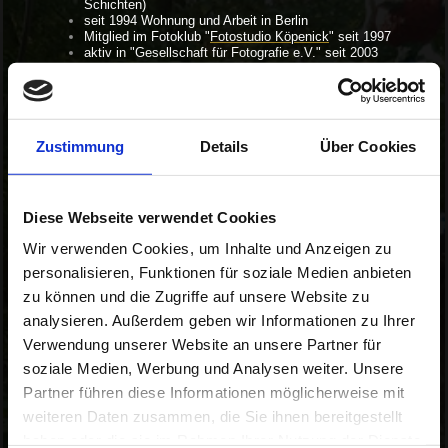
Schichten)
seit 1994 Wohnung und Arbeit in Berlin
Mitglied im Fotoklub "
Fotostudio Köpenick
" seit 1997
aktiv in "Gesellschaft für Fotografie e.V." seit 2003
1998 erste Fotoausstellung in Burgheßler, Zeitz und
Naumburg
Einzelausstellungen in Berlin, Potsdam, Naumburg,
Nahariya (Israel)
Beteiligung an Gruppenausstellungen in Berlin, Paris
Zustimmung
Details
Über Cookies
(F), Sondershausen, Reggio Emilia (I)
www.kuehn-hjp.de
Diese Webseite verwendet Cookies
Wir verwenden Cookies, um Inhalte und Anzeigen zu
personalisieren, Funktionen für soziale Medien anbieten
zu können und die Zugriffe auf unsere Website zu
analysieren. Außerdem geben wir Informationen zu Ihrer
Verwendung unserer Website an unsere Partner für
soziale Medien, Werbung und Analysen weiter. Unsere
Partner führen diese Informationen möglicherweise mit
weiteren Daten zusammen, die Sie ihnen bereitgestellt
haben oder die sie im Rahmen Ihrer Nutzung der Dienste