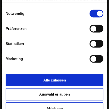
haben oder die sie im Rahmen Ihrer Nutzung der Dienste
Schulen soll vorrangig verfolgt werden. Netzwerkarbeit,
gesammelt haben.
Gruppenarbeiten, Auftragsarbeiten aller Art runden mein Profil
Einwilligungsauswahl
ab.
Notwendig
Ausserdem bin ich noch Master Life Coach (DBCA) mit
langjähriger Erfahrung in der Trauerverarbeitung. Ich gestalte
regelmäßig kreative Angebote im Hospiz – mit Gästen ebenso
Präferenzen
wie mit deren Angehörigen. Meine Arbeit verbindet Handwerk,
Kunst und Trauerarbeit – behutsam, respektvoll und auf
Augenhöhe aber auch mit einem Schuss Humor und
Augenzwinkern und Leichtigkeit!
Statistiken
Ich bin Mitgliede der DOMO e.V. und des Kunst. Raum.
Steglitz. e.V.
Marketing
Alle zulassen
Auswahl erlauben
Ablehnen