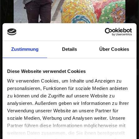
Zustimmung
Details
Über Cookies
Diese Webseite verwendet Cookies
Seit 2009 habe ich das Mosaiklegen und die
„Steinchenmalerei“ für mich entdeckt und
Wir verwenden Cookies, um Inhalte und Anzeigen zu
weiterentwickelt.. Mich fasziniert an der Steinchenmalerei,
personalisieren, Funktionen für soziale Medien anbieten
dass man nur mit den zur Verfügung stehenden Farben und
Größen der Steine ein Bild schafft, dass sich wiederum aus
zu können und die Zugriffe auf unsere Website zu
lauter kleinen Steinen zusammensetzt. Malen in „slow-
analysieren. Außerdem geben wir Informationen zu Ihrer
motion“.
Verwendung unserer Website an unsere Partner für
Seit September 2025 bin ich zertifizierte Mosaikkünstlerin. In
soziale Medien, Werbung und Analysen weiter. Unsere
der Mosaikbauschule Dortmund erlernte ich allerlei Arten des
Mosaiklegens. Dort habe ich bereits bei verschiedensten
Partner führen diese Informationen möglicherweise mit
Auftragsarbeiten und Projekten mitgewirkt. Aufträge im
weiteren Daten zusammen, die Sie ihnen bereitgestellt
öffentlichen Raum faszinieren mich am meisten und sollen
mein Schwerpunkt werden. Auch das Arbeiten in Kitas und in